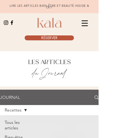
LIRE LES ARTICLES BIEN-ÊTRE ET BEAUTÉ INSIDE &
OUT
RÉSERVER
LES ARTICLES
du Journal
JOURNAL
Recettes
Tous les
articles
Bien-être