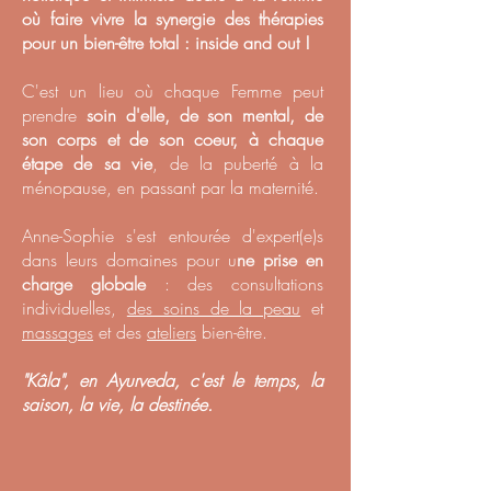
où faire vivre la synergie des thérapies
pour un bien-être total : inside and out !
C'est un lieu où chaque Femme peut
prendre
soin d'elle, de son mental, de
son corps et de son coeur, à chaque
étape de sa vie
, de la puberté à la
ménopause, en passant par la maternité.
Anne-Sophie s'est entourée d'expert(e)s
dans leurs domaines pour u
ne prise en
charge globale
: des consultations
individuelles,
des soins de la peau
et
massages
et des
ateliers
bien-être.
"Kâla", en Ayurveda, c'est le temps, la
saison, la vie, la destinée.
​