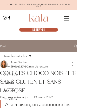
LIRE LES ARTICLES BIEN-ÊTRE ET BEAUTÉ INSIDE &
OUT
RÉSERVER
Post
Tous les articles
Anne Sophie
Tous les articles
27 déc. 2018
2 min de lecture
COOKIES CHOCO NOISETTE
Bien-être
SANS GLUTEN ET SANS
Naturo
LACTOSE
Beauté
Dernière mise à jour :
13 mars 2022
Recettes
A la maison, on adooooore les 