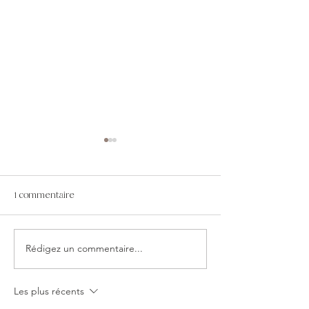
1 commentaire
Rédigez un commentaire...
PANCAKES PROTEINES
BROWNIE VEGAN 
SANS GLUTEN
GLUTEN
Les plus récents