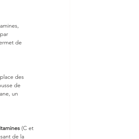
tamines, 
 par 
permet de 
 place des 
ousse de 
ane, un 
itamines
 (C et 
sant de la 