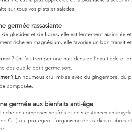
ite sur tous vos plats et salades. 
aine germée rassasiante
de glucides et de fibres, elle est lentement assimilée et
ent riche en magnésium, elle favorise un bon transit et a
rmer ?
 On fait tremper une nuit dans de l’eau tiède et o
e dès que le petit germe sort.
mer ?
 En houmous cru, mixée avec du gingembre, du per
lade composée. 
aine germée aux bienfaits anti-âge
t riche en composés soufrés et en substances antioxyda
ne C...) qui protègent l’organisme des radicaux libres e
re.