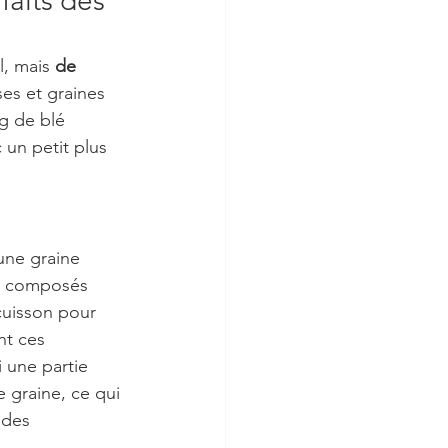
faits des 
l, mais
 de 
es et graines 
g de blé 
 un petit plus 
une graine 
es composés 
cuisson pour 
nt ces 
i une partie 
 graine, ce qui 
 des 