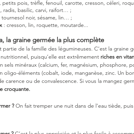
 petits pois, trèfle, fenouil, carotte, cresson, céleri, roq
radis, basilic, carvi, raifort… ;
: tournesol noir, sésame, lin… ;
x
 : cresson, lin, roquette, moutarde...
fa, la graine germée la plus complète
ait partie de la famille des légumineuses. C’est la graine 
 nutritionnel, puisqu’elle est extrêmement 
riches en vita
 en sels minéraux (calcium, fer, magnésium, phosphore, p
en oligo-éléments (cobalt, iode, manganèse, zinc. Un bon 
 de carence ou de convalescence. Si vous la mangez ger
re croquante.
rmer ?
 On fait tremper une nuit dans de l’eau tiède, puis 
mer ?
 C’est la plus appréciée et la plus facile à accommo