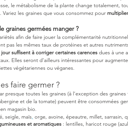
usse, le métabolisme de la plante change totalement, t
s. Variez les graines que vous consommez pour 
multiplie
de graines germées manger ?
ariétés afin de faire jouer la complémentarité nutritionnel
nt pas les mêmes taux de protéines et autres nutriments
 jour suffisent à corriger certaines carences 
dues à une a
aux. Elles seront d’ailleurs intéressantes pour augmenter
iettes végétariennes ou véganes. 
es faire germer ?
ar presque toutes les graines (à l’exception des graines
ubergine et de la tomate) peuvent être consommées ge
 en magasin bio. 
lé, seigle, maïs
,
 orge, avoine, épeautre, millet, sarrasin, qu
gumineuses et aromatiques 
: lentilles, haricot rouge (azuk