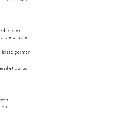
 offre une 
ider à lutter 
n laisse germer 
sil et du jus 
ntes 
t du 