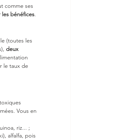
out comme ses 
r les bénéfices
.
le (toutes les 
), 
deux 
limentation 
 le taux de 
 toxiques 
rmées. Vous en 
inoa, riz... ;
i), alfalfa, pois 