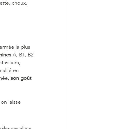
uette, choux, 
germée la plus 
mines
 A, B1, B2, 
otassium, 
allié en 
mée, 
son goût 
on laisse 
der car elle a 