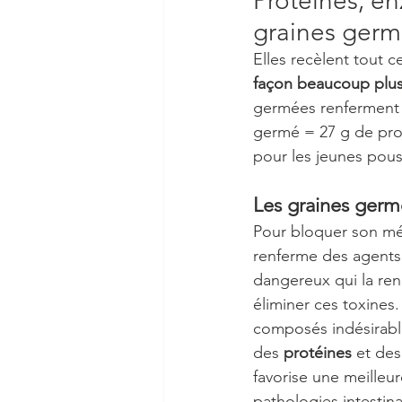
Protéines, en
graines germ
Elles recèlent tout c
façon beaucoup plus 
germées renferment u
germé = 27 g de proté
pour les jeunes pouss
Les graines germé
Pour bloquer son mé
renferme des agents 
dangereux qui la ren
éliminer ces toxines.
composés indésirable
des 
protéines
 et des
favorise une meilleu
pathologies intestina