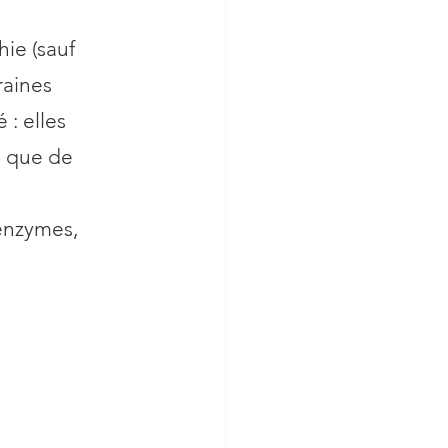
e (sauf 
raines 
: elles 
si que de 
 enzymes, 