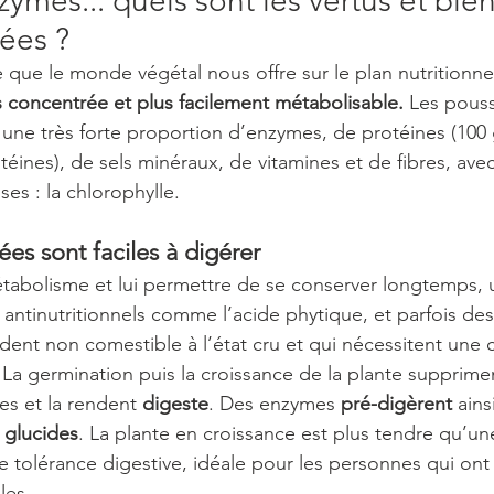
zymes... quels sont les vertus et bien
ées ?
e que le monde végétal nous offre sur le plan nutritionne
concentrée et plus facilement métabolisable. 
Les pouss
ne très forte proportion d’enzymes, de protéines (100 
ines), de sels minéraux, de vitamines et de fibres, avec
es : la chlorophylle.
es sont faciles à digérer
tabolisme et lui permettre de se conserver longtemps, 
antinutritionnels comme l’acide phytique, et parfois d
dent non comestible à l’état cru et qui nécessitent une 
 La germination puis la croissance de la plante supprime
s et la rendent
 digeste
. Des enzymes 
pré-digèrent
 ains
 
glucides
. La plante en croissance est plus tendre qu’une
re tolérance digestive, idéale pour les personnes qui ont
les.