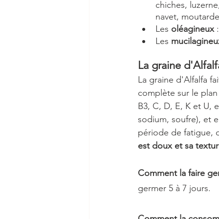
chiches, luzerne,
navet, moutarde, 
Les
 oléagineux 
Les
 mucilagineu
La graine d'Alfal
La graine d'Alfalfa f
complète sur le plan
B3, C, D, E, K et U,
sodium, soufre), et 
période de fatigue,
est doux et sa textu
Comment la faire ge
germer 5 à 7 jours.
Comment la consom