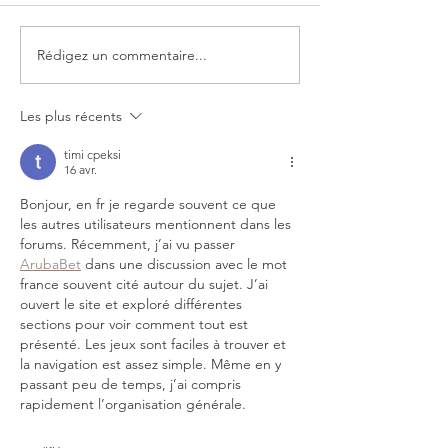
Rédigez un commentaire...
HYDRAFACIAL À NICE : LE
LE CHAGA, LE
SOIN RÉVOLUTIONNAIRE
COMPLÉMENT BE
ET LONGÉVITÉ
Les plus récents
timi cpeksi
16 avr.
Bonjour, en fr je regarde souvent ce que 
les autres utilisateurs mentionnent dans les 
forums. Récemment, j’ai vu passer 
ArubaBet
 dans une discussion avec le mot 
france souvent cité autour du sujet. J’ai 
ouvert le site et exploré différentes 
sections pour voir comment tout est 
présenté. Les jeux sont faciles à trouver et 
la navigation est assez simple. Même en y 
passant peu de temps, j’ai compris 
rapidement l’organisation générale.