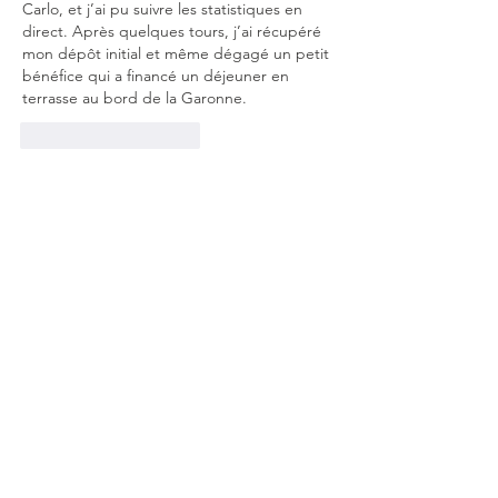
Carlo, et j’ai pu suivre les statistiques en 
direct. Après quelques tours, j’ai récupéré 
mon dépôt initial et même dégagé un petit 
bénéfice qui a financé un déjeuner en 
terrasse au bord de la Garonne.
J'aime
Répondre
Naturopathe
Facialiste
Hydrafacial
PRX-T33
Microneedling
Massages relaxants
Méthode Renata França
Méthode Manuela Shala
Masterclass et retraites
Formations Facialiste et massages
Clean beauty shop
Carte cadeau