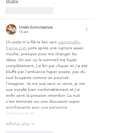
Modifié
J'aime
Répondre
Олівія Богославська
15 avr.
Un pote m'a filé le lien vers 
casinomafia-
france.com
 juste après une rupture assez 
moche, presque pour me changer les 
idées. Un soir où le sommeil me fuyait 
complètement, j'ai fini par cliquer et j'ai été 
bluffé par l'ambiance hyper posée, pas du 
tout bruyante comme on pourrait 
l'imaginer. Je me suis servi un verre, je me 
suis installé bien confortablement et j'ai 
enfin senti la pression retomber. La nuit 
s'est terminée sur une discussion super 
enrichissante avec une personne 
intéressante et…
Afficher plus