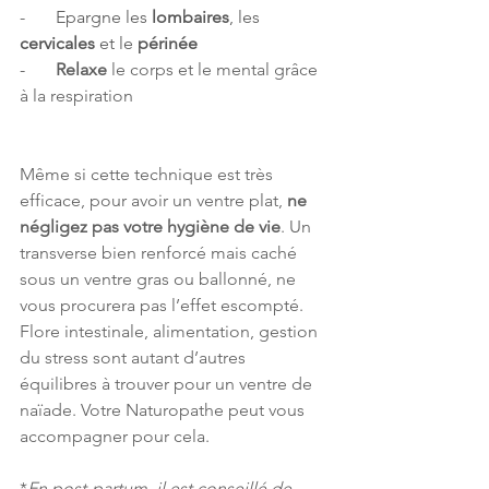
-       Epargne les 
lombaires
, les 
cervicales
 et le 
périnée
-       
Relaxe
 le corps et le mental grâce 
à la respiration
Même si cette technique est très 
efficace, pour avoir un ventre plat, 
ne 
négligez pas votre hygiène de vie
. Un 
transverse bien renforcé mais caché 
sous un ventre gras ou ballonné, ne 
vous procurera pas l’effet escompté. 
Flore intestinale, alimentation, gestion 
du stress sont autant d’autres 
équilibres à trouver pour un ventre de 
naïade. Votre Naturopathe peut vous 
accompagner pour cela. 
*
En post-partum, il est conseillé de 