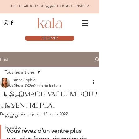
LIRE LES ARTICLES BIEN-ÊTRE ET BEAUTÉ INSIDE &
OUT
RÉSERVER
Post
Tous les articles
Anne Sophie
Tous les articles
21 oct. 2021
2 min de lecture
LE STOMACH VACUUM POUR
Bien-être
UN VENTRE PLAT
Naturo
Dernière mise à jour :
13 mars 2022
Beauté
Recettes
Vous rêvez d’un ventre plus 
plat, plus ferme, de moins de 