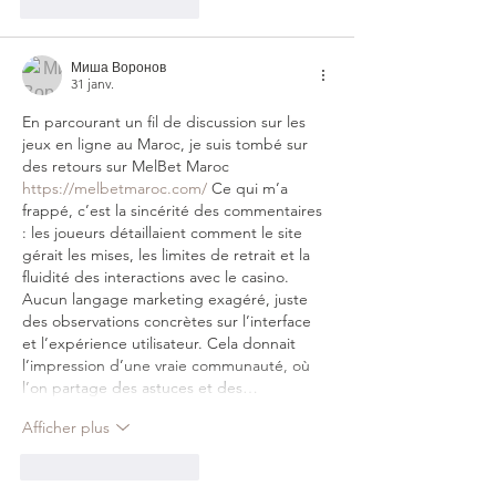
J'aime
Répondre
Миша Воронов
31 janv.
En parcourant un fil de discussion sur les 
jeux en ligne au Maroc, je suis tombé sur 
des retours sur MelBet Maroc 
https://melbetmaroc.com/
 Ce qui m’a 
frappé, c’est la sincérité des commentaires 
: les joueurs détaillaient comment le site 
gérait les mises, les limites de retrait et la 
fluidité des interactions avec le casino. 
Aucun langage marketing exagéré, juste 
des observations concrètes sur l’interface 
et l’expérience utilisateur. Cela donnait 
l’impression d’une vraie communauté, où 
l’on partage des astuces et des…
Afficher plus
J'aime
Répondre