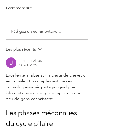
1 commentaire
Rédigez un commentaire...
HYDRAFACIAL À NICE : LE
LE CHAGA, LE
SOIN RÉVOLUTIONNAIRE
COMPLÉMENT BE
ET LONGÉVITÉ
Les plus récents
Jimenez Ablas
14 juil. 2025
Excellente analyse sur la chute de cheveux 
automnale ! En complément de ces 
conseils, j'aimerais partager quelques 
informations sur les cycles capillaires que 
peu de gens connaissent.
Les phases méconnues 
du cycle pilaire