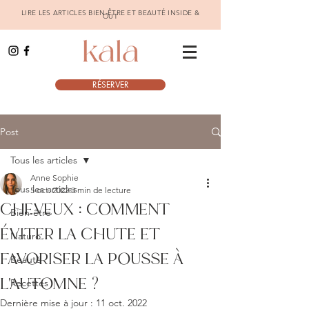
LIRE LES ARTICLES BIEN-ÊTRE ET BEAUTÉ INSIDE &
OUT
RÉSERVER
Post
Tous les articles
Anne Sophie
Tous les articles
5 oct. 2022
3 min de lecture
CHEVEUX : COMMENT
Bien-être
ÉVITER LA CHUTE ET
Naturo
FAVORISER LA POUSSE À
Beauté
L'AUTOMNE ?
Recettes
Dernière mise à jour :
11 oct. 2022