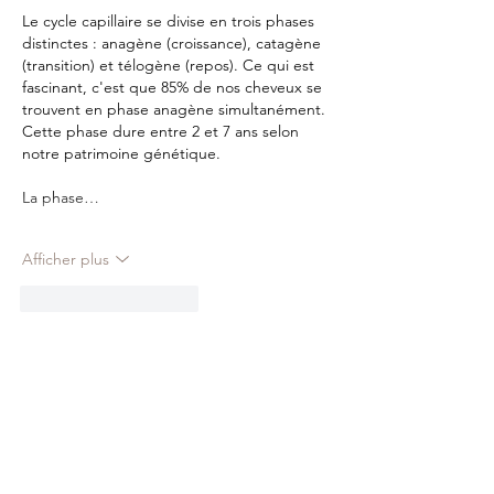
Le cycle capillaire se divise en trois phases 
distinctes : anagène (croissance), catagène 
(transition) et télogène (repos). Ce qui est 
fascinant, c'est que 85% de nos cheveux se 
trouvent en phase anagène simultanément. 
Cette phase dure entre 2 et 7 ans selon 
notre patrimoine génétique.
La phase…
Afficher plus
J'aime
Répondre
Naturopathe
Facialiste
Hydrafacial
PRX-T33
Microneedling