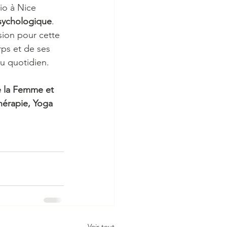
io à Nice 
psychologique
. 
sion pour cette 
rps et de ses 
u quotidien.
e la Femme et 
hérapie, Yoga 
Voir tout