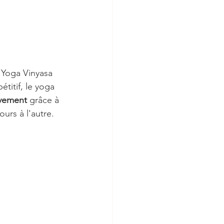
e Yoga Vinyasa 
titif, le yoga 
vement 
grâce à 
rs à l'autre. 