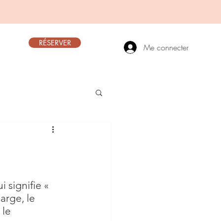
RÉSERVER
Me connecter
 signifie « 
arge, le 
le 