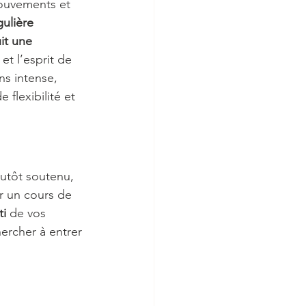
mouvements et 
ulière 
it une 
et l’esprit de 
ns intense, 
flexibilité et 
utôt soutenu, 
r un cours de 
ti
 de vos 
ercher à entrer 