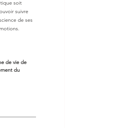
atique soit 
uvoir suivre 
nscience de ses 
motions. 
e de vie de 
sement du 