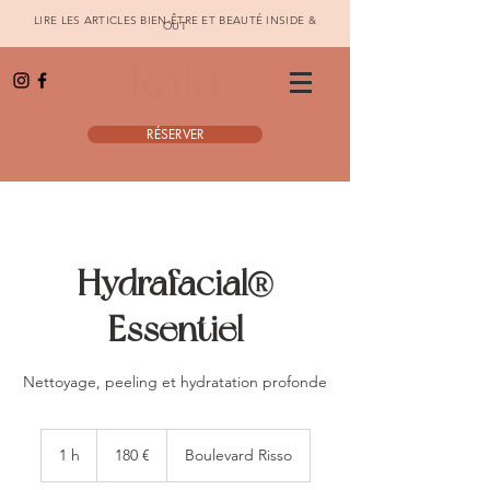
LIRE LES ARTICLES BIEN-ÊTRE ET BEAUTÉ INSIDE &
OUT
RÉSERVER
Hydrafacial®
Essentiel
Nettoyage, peeling et hydratation profonde
180
euros
1 h
1
180 €
Boulevard Risso