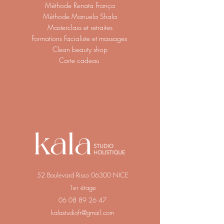
Méthode Renata França
Méthode Manuela Shala
Masterclass et retraites
Formations Facialiste et massages
Clean beauty shop
Carte cadeau
52 Boulevard Risso 06300 NICE
1er étage
06 08 89 26 47
kalastudiofr@gmail.com