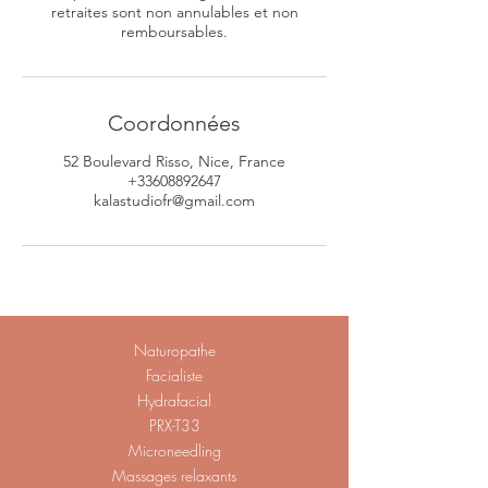
retraites sont non annulables et non
remboursables.
Coordonnées
52 Boulevard Risso, Nice, France
+33608892647
kalastudiofr@gmail.com
Naturopathe
Facialiste
Hydrafacial
PRX-T33
Microneedling
Massages relaxants