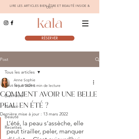
LIRE LES ARTICLES BIEN-ÊTRE ET BEAUTÉ INSIDE &
OUT
RÉSERVER
Post
Tous les articles
Anne Sophie
Tous les articles
16 juil. 2021
5 min de lecture
COMMENT AVOIR UNE BELLE
Bien-être
PEAU EN ÉTÉ ?
Naturo
Dernière mise à jour :
13 mars 2022
Beauté
L’été, la peau s’assèche, elle 
Recettes
peut tirailler, peler, manquer 